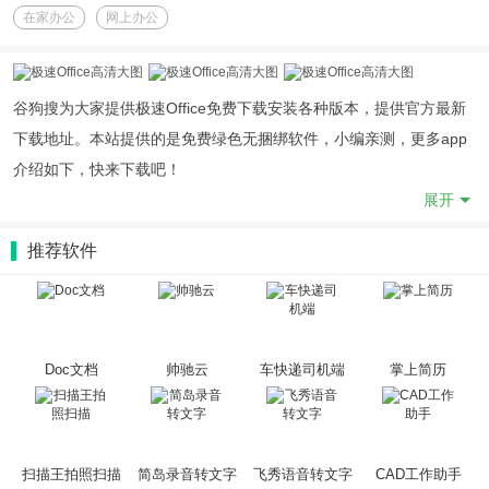
在家办公
网上办公
谷狗搜为大家提供极速Office免费下载安装各种版本，提供官方最新
下载地址。本站提供的是免费绿色无捆绑软件，小编亲测，更多app
介绍如下，快来下载吧！
极速Office是一款快捷办公的服务软件，在平台上用户能够直接在手
展开
机上去操作，修改自己的文档，并且兼容性也是更加的强大，且能够
推荐软件
迅速的帮助用户去生成自己的PDF文档，在记录的过程当中，也可以
直接去通过智能搜索的方式能够去搜索自己历史记录的内容，管理文
档和办公的时候能够更加的省心。
Doc文档
帅驰云
车快递司机端
掌上简历
软件优势：
1.在平台上提供的各种使用的方法都是非常的简单，而且没有任何的
广告。
扫描王拍照扫描
简岛录音转文字
飞秀语音转文字
CAD工作助手
2.不管是创作演示文件或者是选择创作表格，都可以去满足你。