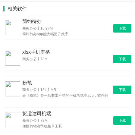
3.也可以直接在线上去打开不同的文档格式，并且能够在线阅读。
相关软件
功能介绍：
简约待办
下载
1.拥有的更多协同办公的工具，并且也可以直接去开启扫描的功能。
商务办公丨16.97M
简约待办app能大幅提升效率
2.在管理文档的时候也可以随时去添加不同的文件夹。
3.可以一键去生成PDF，签收的记录，各种各样的工作内容。
xlsx手机表格
软件测评：
下载
商务办公丨78M
在这款平台上修复了更多已知的问题，修复了所有PDF文件在打开时
出现的异常问题，而且提升了整体的运行速度，并且提升了所有的性
粉笔
能，在管理文件的时候更加的得心应手，并且能够随时去打开不同的
下载
商务办公丨184.1 MB
PDF文件。
表《粉笔》是一款非常不错的手机考试类app，软件拥
有众多的功能
货运达司机端
下载
商务办公丨78M
便捷的物流司机接单工具