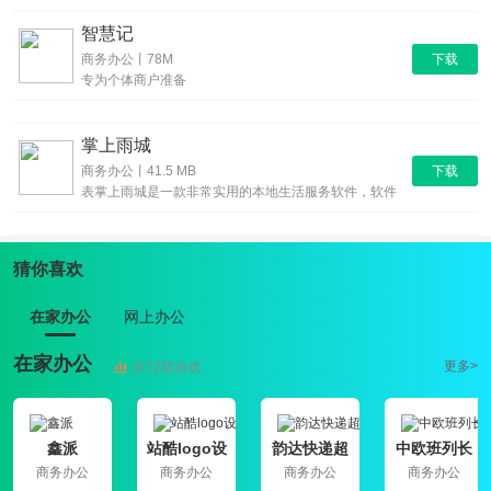
智慧记
下载
商务办公丨78M
专为个体商户准备
掌上雨城
下载
商务办公丨41.5 MB
表掌上雨城是一款非常实用的本地生活服务软件，软件
功能很多，在这
猜你喜欢
在家办公
网上办公
在家办公
更多>
共72款游戏
鑫派
站酷logo设
韵达快递超
中欧班列长
计
市
安号
商务办公
商务办公
商务办公
商务办公