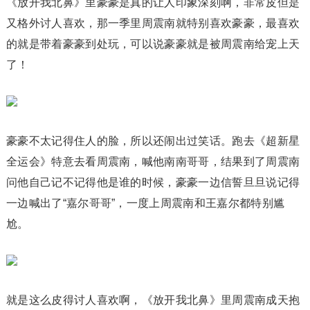
《放开我北鼻》里豪豪是真的让人印象深刻啊，非常皮但是
又格外讨人喜欢，那一季里周震南就特别喜欢豪豪，最喜欢
的就是带着豪豪到处玩，可以说豪豪就是被周震南给宠上天
了！
豪豪不太记得住人的脸，所以还闹出过笑话。跑去《超新星
全运会》特意去看周震南，喊他南南哥哥，结果到了周震南
问他自己记不记得他是谁的时候，豪豪一边信誓旦旦说记得
一边喊出了“嘉尔哥哥”，一度上周震南和王嘉尔都特别尴
尬。
就是这么皮得讨人喜欢啊，《放开我北鼻》里周震南成天抱