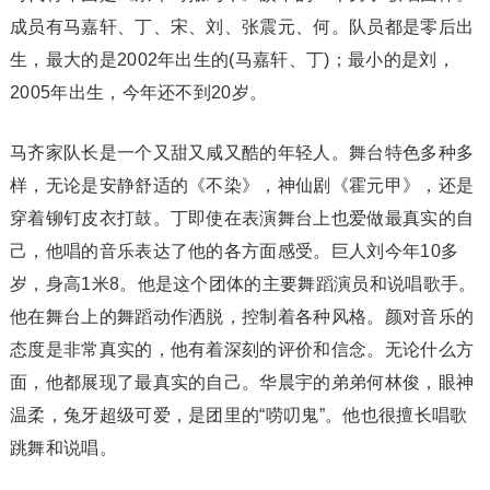
成员有马嘉轩、丁、宋、刘、张震元、何。队员都是零后出
生，最大的是2002年出生的(马嘉轩、丁)；最小的是刘，
2005年出生，今年还不到20岁。
马齐家队长是一个又甜又咸又酷的年轻人。舞台特色多种多
样，无论是安静舒适的《不染》，神仙剧《霍元甲》，还是
穿着铆钉皮衣打鼓。丁即使在表演舞台上也爱做最真实的自
己，他唱的音乐表达了他的各方面感受。巨人刘今年10多
岁，身高1米8。他是这个团体的主要舞蹈演员和说唱歌手。
他在舞台上的舞蹈动作洒脱，控制着各种风格。颜对音乐的
态度是非常真实的，他有着深刻的评价和信念。无论什么方
面，他都展现了最真实的自己。华晨宇的弟弟何林俊，眼神
温柔，兔牙超级可爱，是团里的“唠叨鬼”。他也很擅长唱歌
跳舞和说唱。