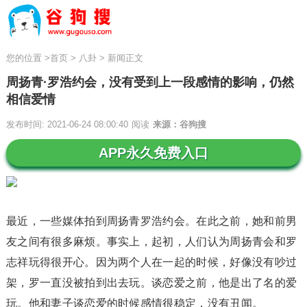
您的位置
>
首页
>
八卦
>
新闻正文
周扬青·罗浩约会，没有受到上一段感情的影响，仍然
相信爱情
发布时间: 2021-06-24 08:00:40
阅读
来源：谷狗搜
APP永久免费入口
最近，一些媒体拍到周扬青罗浩约会。在此之前，她和前男
友之间有很多麻烦。事实上，起初，人们认为周扬青会和罗
志祥玩得很开心。因为两个人在一起的时候，好像没有吵过
架，罗一直没被拍到出去玩。谈恋爱之前，他是出了名的爱
玩。他和妻子谈恋爱的时候感情很稳定，没有丑闻。