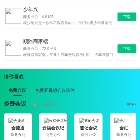
少年兴
下载
商务办公丨4.9 MB
表少年兴是一款学习教育类app，专门为青少年准备的
手机视频学习
顺路商家端
下载
商务办公丨72.9 MB
表顺路商家端，专业为汽车美容保养门店、汽车维修门
店定制。使用本
猜你喜欢
免费会议
免费开视频会议软件
免费会议
更多>
共49款游戏
会捷通
云福会议纪
速记会议
会汇
要
商务办公
商务办公
商务办公
商务办公