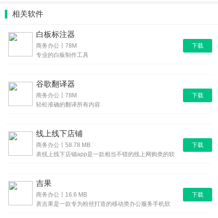
1.还可以通过软件直接演示工作的内容以及PPT，还可以直接共享自
相关软件
己的屏幕内容给自己的员工。
2.领导可以直接通过软件来发送各种文本内容，支持不同的格式，提
白板标注器
下载
高员工的办公效率。
商务办公丨78M
专业的白板制作工具
3.所有的文档都会直接在线保存，方便用户随时随地的翻阅。
《好信会议》软件测评：
谷歌翻译器
真的是一款功能非常强大的软件，软件里有非常详细的领导层，通过
下载
商务办公丨78M
轻松准确的翻译所有内容
合理的安排每一个员工的工作内容，然后完成完美的配合，避免不必
要的差错，而且支持全国200多个城市使用。
线上线下店铺
下载
商务办公丨58.78 MB
表线上线下店铺app是一款相当不错的线上网购类的软
件，在这里大
吉果
下载
商务办公丨16.6 MB
表吉果是一款专为粉丝打造的移动类办公服务手机软
件。吉果，匠心打