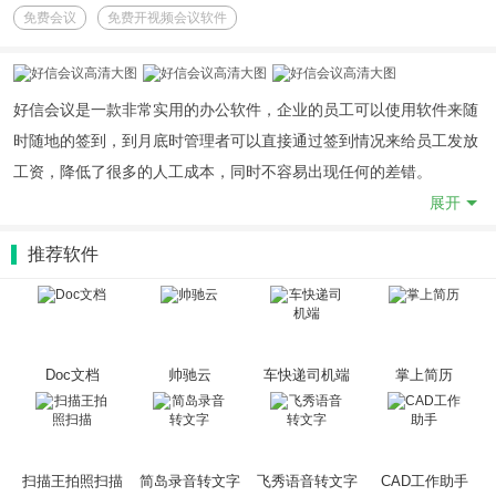
免费会议
免费开视频会议软件
好信会议是一款非常实用的办公软件，企业的员工可以使用软件来随
时随地的签到，到月底时管理者可以直接通过签到情况来给员工发放
工资，降低了很多的人工成本，同时不容易出现任何的差错。
展开
《好信会议》软件优势：
推荐软件
1.企业还可以通过软件直接开启会议，把会议发送给自己的员工，员
工打开后可以直接加入。
2.可以保证所有软件内的音频质量，保证每一个用户听到的声音都是
清晰的，而且也可以直接开启录音模式。
Doc文档
帅驰云
车快递司机端
掌上简历
3.支持同时多人在线，一起参与会议，不会出现任何卡屏的情况，保
证每一个用户的清晰度。
《好信会议》软件亮点：
扫描王拍照扫描
简岛录音转文字
飞秀语音转文字
CAD工作助手