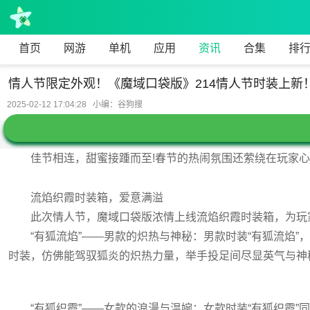
首页
网游
单机
应用
资讯
合集
排
情人节限定外观！《魔域口袋版》214情人节时装上新
2025-02-12 17:04:28 小编：谷狗搜
佳节相连，甜蜜接踵而至!春节的热闹氛围还萦绕在玩家心
流焰织霞时装箱，爱意满溢
此次情人节，魔域口袋版浓情上线流焰织霞时装箱，为玩
“有狐流焰”——男款的炽热与神秘：男款时装“有狐流焰”
时装，仿佛能驾驭狐炎的炽热力量，举手投足间尽显英气与神
“有狐织霞”——女款的浪漫与温婉：女款时装“有狐织霞”