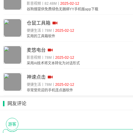
影音视频丨82.48M丨
2025-02-12
谷狗搜提供免费绿色无捆绑YY手机版app下载
仓鼠工具箱
便捷生活丨78M丨
2025-02-12
实用的工具箱软件
麦悠电台
影音视频丨78M丨
2025-02-12
采用AI技术将文本转化为对话形式
神速点击
便捷生活丨78M丨
2025-02-12
非常受欢迎的手机连点器软件
网友评论
游客