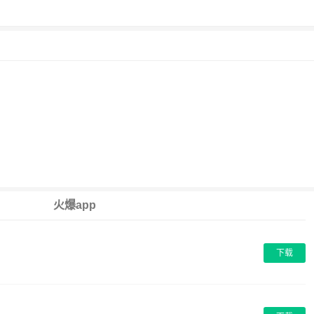
火爆app
下载