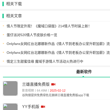
相关下载
相关文章
情人节限定外观！《魔域口袋版》214情人节时装上新！
蛋仔派对520情人节皮肤价格一览
Onlyfans女网红台北娜娜新作品《情人节到老板办公室升职加薪》
Onlyfans女网红台北娜娜新作品《情人节到老板办公室升职加薪》
情定三生甜蜜佳缘 魔域手游情人节活动火热进行中
最新软件
兰雄直播免费版
影音视频丨64.49M丨
2025-02-12
谷狗搜提供免费绿色无捆绑兰雄直播免费版app下载
YY手机版