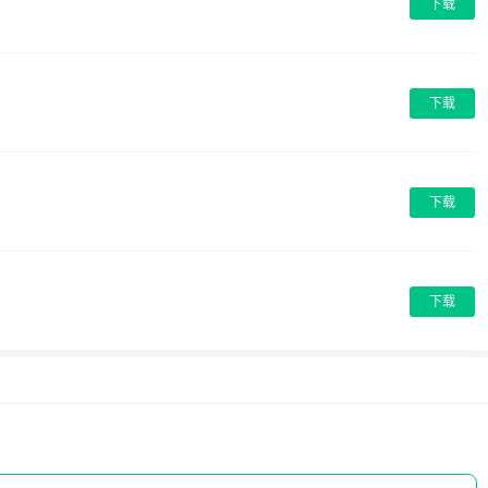
下载
下载
下载
下载