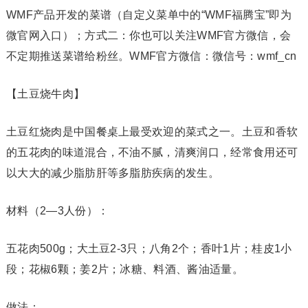
WMF产品开发的菜谱（自定义菜单中的“WMF福腾宝”即为
微官网入口）；方式二：你也可以关注WMF官方微信，会
不定期推送菜谱给粉丝。WMF官方微信：微信号：wmf_cn
【土豆烧牛肉】
土豆红烧肉是中国餐桌上最受欢迎的菜式之一。土豆和香软
的五花肉的味道混合，不油不腻，清爽润口，经常食用还可
以大大的减少脂肪肝等多脂肪疾病的发生。
材料（2—3人份）：
五花肉500g；大土豆2-3只；八角2个；香叶1片；桂皮1小
段；花椒6颗；姜2片；冰糖、料酒、酱油适量。
做法：