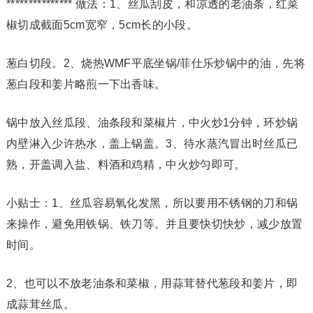
*************** 做法：1、丝瓜刮皮，和凉透的老油条，红菜
椒切成截面5cm宽窄，5cm长的小段。
葱白切段。2、烧热WMF平底坐锅/菲仕乐炒锅中的油，先将
葱白段和姜片略煎一下出香味。
锅中放入丝瓜段、油条段和菜椒片，中火炒1分钟，环炒锅
内壁淋入少许热水，盖上锅盖。3、待水蒸汽冒出时丝瓜已
熟，开盖调入盐、料酒和鸡精，中火炒匀即可。
小贴士：1、丝瓜容易氧化发黑，所以要用不锈钢的刀和锅
来操作，避免用铁锅、铁刀等。并且要快切快炒，减少放置
时间。
2、也可以不放老油条和菜椒，用蒜茸替代葱段和姜片，即
成蒜茸丝瓜。