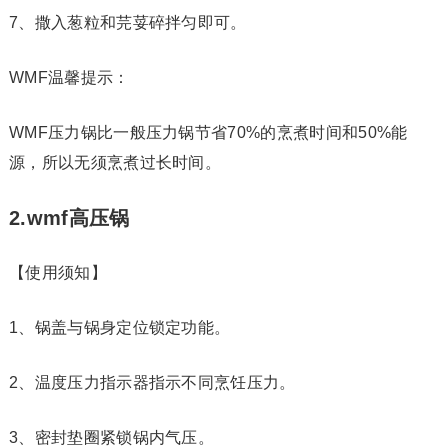
7、撒入葱粒和芫荽碎拌匀即可。
WMF温馨提示：
WMF压力锅比一般压力锅节省70%的烹煮时间和50%能
源，所以无须烹煮过长时间。
2.wmf高压锅
【使用须知】
1、锅盖与锅身定位锁定功能。
2、温度压力指示器指示不同烹饪压力。
3、密封垫圈紧锁锅内气压。