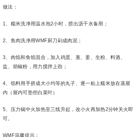
做法：
1、糯米洗净用温水泡2小时，捞出沥干水备用；
2、鱼肉洗净用WMF厨刀剁成肉泥；
3、肉馅和鱼馅混合，加入鸡蛋、葱、姜、生粉、料酒、
盐、胡椒粉，用力搅拌上劲；
4、馅料用手挤成大小均等的丸子、逐一粘上糯米放在蒸屉
内（屉内可垫些白菜叶）
5、压力锅中火加热至三线升起，改小火再加热2分钟关火即
可。
WMF温馨提示：