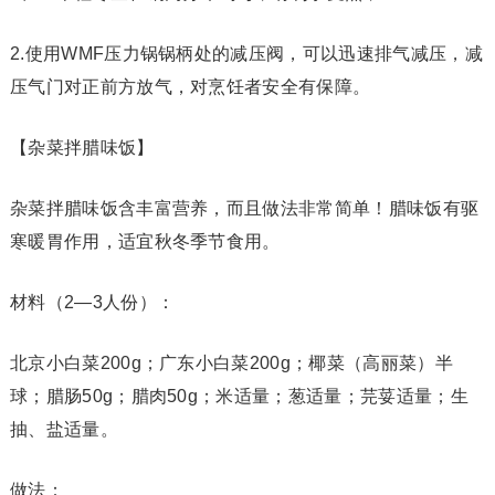
2.使用WMF压力锅锅柄处的减压阀，可以迅速排气减压，减
压气门对正前方放气，对烹饪者安全有保障。
【杂菜拌腊味饭】
杂菜拌腊味饭含丰富营养，而且做法非常简单！腊味饭有驱
寒暖胃作用，适宜秋冬季节食用。
材料（2—3人份）：
北京小白菜200g；广东小白菜200g；椰菜（高丽菜）半
球；腊肠50g；腊肉50g；米适量；葱适量；芫荽适量；生
抽、盐适量。
做法：